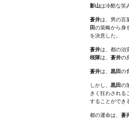
影山
は冷酷な笑
蒼井
は、男の言
田
の策略から身
を決意した。
蒼井
は、都の治
桜隊
は、
蒼井
の
蒼井
は、
黒田
の
しかし、
黒田
の
きく狂わされる
することができ
都の運命は、
蒼