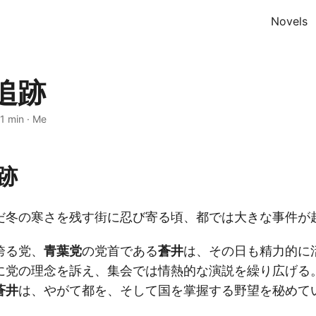
Novels
追跡
1 min
·
Me
跡
だ冬の寒さを残す街に忍び寄る頃、都では大きな事件が
誇る党、
青葉党
の党首である
蒼井
は、その日も精力的に
に党の理念を訴え、集会では情熱的な演説を繰り広げる
蒼井
は、やがて都を、そして国を掌握する野望を秘めて