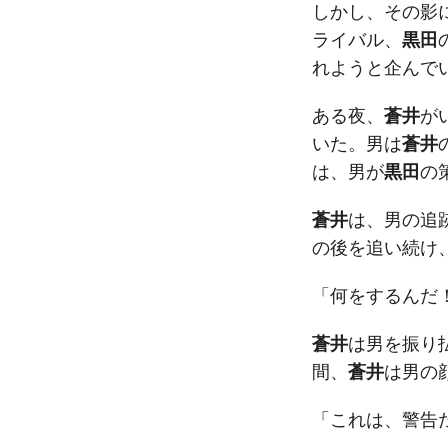
しかし、その影
ライバル、
黒田
れようと企んで
ある夜、
蒼井
が
いた。男は
蒼井
は、男が
黒田
の
蒼井
は、男の追
の後を追い続け
「何をするんだ
蒼井
は男を振り
間、
蒼井
は男の
「これは、警告