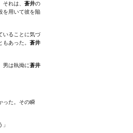
。それは、
蒼井
の
段を用いて彼を陥
ていることに気づ
ともあった。
蒼井
、男は執拗に
蒼井
かった。その瞬
う」