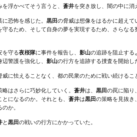
みを浮かべてそう言うと、
蒼井
を突き放し、闇の中に消
葉に恐怖を感じた。
黒田
の脅威は想像をはるかに超えて
を守るため、そして自身の夢を実現するため、さらなる
安を守る
夜桜隊
に事件を報告し、
影山
の追跡を阻止する
身辺警護を強化し、
影山
の行方を追跡する捜査を開始し
脅威に怯えることなく、都の民衆のために戦い続けるこ
策略はさらに巧妙化していく。
蒼井
は、
黒田
の罠に陥り
ことになるのか。それとも、
蒼井
は
黒田
の策略を見抜き
るのか。
井
と
黒田
の戦いの行方にかかっていた。