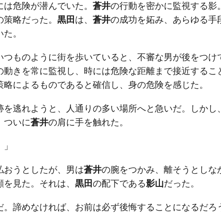
には危険が潜んでいた。
蒼井
の行動を密かに監視する影
の策略だった。
黒田
は、
蒼井
の成功を妬み、あらゆる手
いた。
いつものように街を歩いていると、不審な男が後をつけ
の動きを常に監視し、時には危険な距離まで接近するこ
策略によるものであると確信し、身の危険を感じた。
跡を逃れようと、人通りの多い場所へと急いだ。しかし
、ついに
蒼井
の肩に手を触れた。
！」
払おうとしたが、男は
蒼井
の腕をつかみ、離そうとしな
顔を見た。それは、
黒田
の配下である
影山
だった。
だ。諦めなければ、お前は必ず後悔することになるだろ