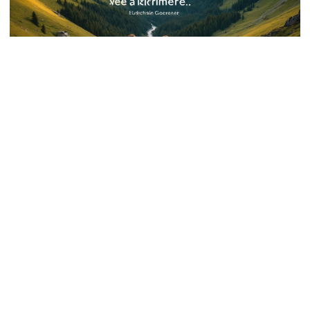
News検索単語: 一期一会
小説のジャンル: ミステリー小説
© 2026
m120.dev
·
Powered by
Hugo
&
PaperMod