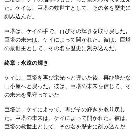
た。ケイは、巨塔の救世主として、その名を歴史に
刻み込んだ。
巨塔は、ケイの手で、再びその輝きを取り戻した。
巨塔の未来は、ケイによって開かれた。彼は、巨塔
の救世主として、その名を歴史に刻み込んだ。
終章：永遠の輝き
ケイは、巨塔を再び栄光へと導いた後、再び静かな
山小屋へと戻った。彼は、巨塔の未来を信じて、そ
の未来を見守っていた。
巨塔は、ケイによって、再びその輝きを取り戻し
た。巨塔の未来は、ケイによって開かれた。彼は、
巨塔の救世主として、その名を歴史に刻み込んだ。