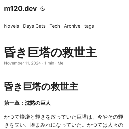
m120.dev
Novels
Days Cats
Tech
Archive
tags
昏き巨塔の救世主
November 11, 2024
·
1 min
·
Me
昏き巨塔の救世主
第一章：沈黙の巨人
かつて燦燦と輝きを放っていた巨塔は、今やその輝
きを失い、埃まみれになっていた。かつては人々の