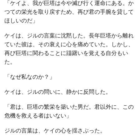
「ケイよ、我が巨塔は今や滅び行く運命にある。か
つての栄光を取り戻すため、再び君の手腕を貸して
ほしいのだ」
ケイは、ジルの言葉に沈黙した。長年巨塔から離れ
ていた彼は、その衰えに心を痛めていた。しかし、
再び巨塔に関わることに躊躇いを覚える自分もい
た。
「なぜ私なのか？」
ケイは、ジルの問いに、静かに反問した。
「君は、巨塔の繁栄を築いた男だ。君以外に、この
危機を救える者はいない」
ジルの言葉は、ケイの心を揺さぶった。