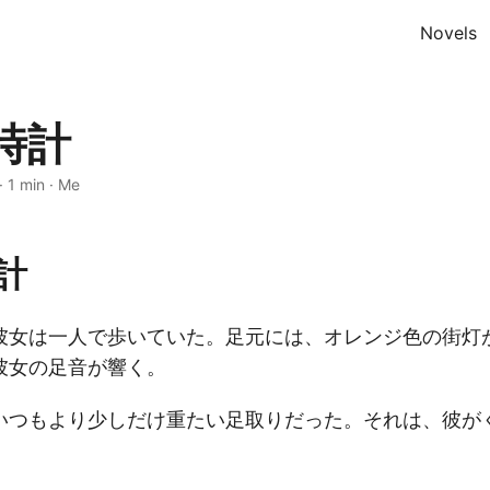
Novels
時計
·
1 min
·
Me
計
彼女は一人で歩いていた。足元には、オレンジ色の街灯
彼女の足音が響く。
いつもより少しだけ重たい足取りだった。それは、彼が