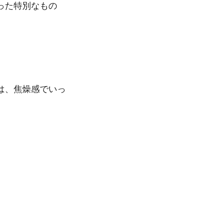
った特別なもの
は、焦燥感でいっ