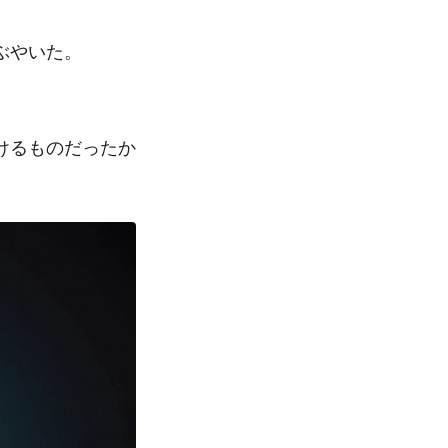
ぶやいた。
けるものだったか