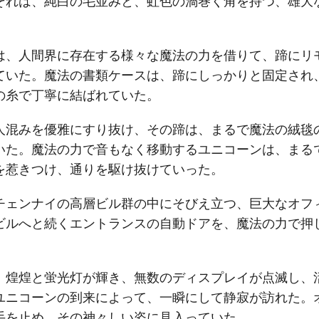
それは、純白の毛並みと、虹色の渦巻く角を持つ、雄大
は、人間界に存在する様々な魔法の力を借りて、蹄にリ
ていた。魔法の書類ケースは、蹄にしっかりと固定され
の糸で丁寧に結ばれていた。
人混みを優雅にすり抜け、その蹄は、まるで魔法の絨毯
いた。魔法の力で音もなく移動するユニコーンは、まる
を惹きつけ、通りを駆け抜けていった。
チェンナイの高層ビル群の中にそびえ立つ、巨大なオフ
ビルへと続くエントランスの自動ドアを、魔法の力で押
、煌煌と蛍光灯が輝き、無数のディスプレイが点滅し、
ユニコーンの到来によって、一瞬にして静寂が訪れた。
手を止め、その神々しい姿に見入っていた。