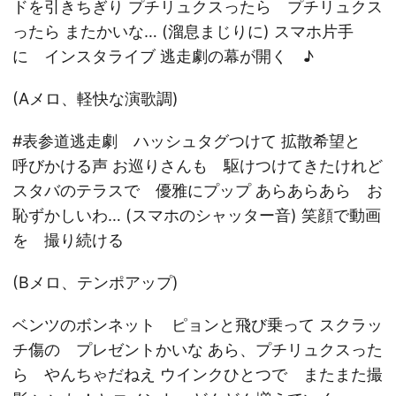
ドを引きちぎり プチリュクスったら プチリュクス
ったら またかいな… (溜息まじりに) スマホ片手
に インスタライブ 逃走劇の幕が開く ♪
(Aメロ、軽快な演歌調)
#表参道逃走劇 ハッシュタグつけて 拡散希望と
呼びかける声 お巡りさんも 駆けつけてきたけれど
スタバのテラスで 優雅にプップ あらあらあら お
恥ずかしいわ… (スマホのシャッター音) 笑顔で動画
を 撮り続ける
(Bメロ、テンポアップ)
ベンツのボンネット ピョンと飛び乗って スクラッ
チ傷の プレゼントかいな あら、プチリュクスった
ら やんちゃだねえ ウインクひとつで またまた撮