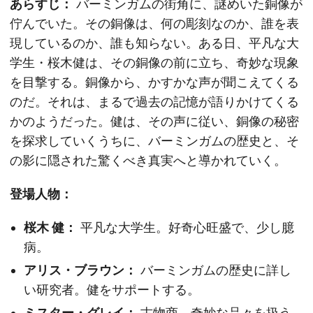
あらすじ：
バーミンガムの街角に、謎めいた銅像が
佇んでいた。その銅像は、何の彫刻なのか、誰を表
現しているのか、誰も知らない。ある日、平凡な大
学生・桜木健は、その銅像の前に立ち、奇妙な現象
を目撃する。銅像から、かすかな声が聞こえてくる
のだ。それは、まるで過去の記憶が語りかけてくる
かのようだった。健は、その声に従い、銅像の秘密
を探求していくうちに、バーミンガムの歴史と、そ
の影に隠された驚くべき真実へと導かれていく。
登場人物：
桜木 健：
平凡な大学生。好奇心旺盛で、少し臆
病。
アリス・ブラウン：
バーミンガムの歴史に詳し
い研究者。健をサポートする。
ミスター・グレイ：
古物商。奇妙な品々を扱う