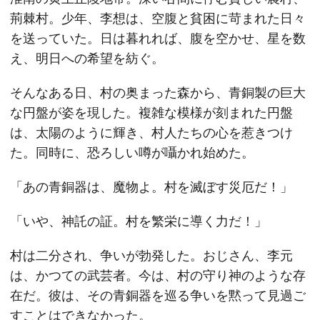
荊棘村。少年、李想は、空腹と貧困に苛まれた日々
を送っていた。日は暮れれば、腹を空かせ、星を数
え、明日への希望を紡ぐ。
そんなある日、村の奥まった森から、青銅製の巨大
な円盤が姿を現した。複雑な模様が刻まれた円盤
は、太陽のように輝き、村人たちの心を惹きつけ
た。同時に、恐ろしい噂が囁かれ始めた。
「あの青銅器は、魔物よ。村を滅ぼす災厄だ！」
「いや、神託の証。村を繁栄に導く力だ！」
村は二分され、争いが勃発した。おじさん、李元
は、かつての武芸者。今は、村の守り神のような存
在だ。彼は、その青銅器を巡る争いを黙って見過ご
すことはできなかった。