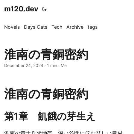
m120.dev
Novels
Days Cats
Tech
Archive
tags
淮南の青銅密約
December 24, 2024
·
1 min
·
Me
淮南の青銅密約
第1章 飢餓の芽生え
淮南の黄土丘陵地帯。深い谷間に佇む貧しい農村、