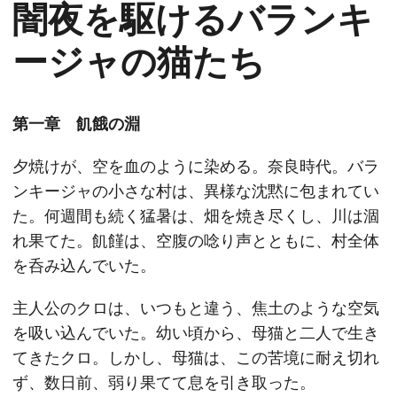
闇夜を駆けるバランキ
ージャの猫たち
第一章 飢餓の淵
夕焼けが、空を血のように染める。奈良時代。バラ
ンキージャの小さな村は、異様な沈黙に包まれてい
た。何週間も続く猛暑は、畑を焼き尽くし、川は涸
れ果てた。飢饉は、空腹の唸り声とともに、村全体
を呑み込んでいた。
主人公のクロは、いつもと違う、焦土のような空気
を吸い込んでいた。幼い頃から、母猫と二人で生き
てきたクロ。しかし、母猫は、この苦境に耐え切れ
ず、数日前、弱り果てて息を引き取った。