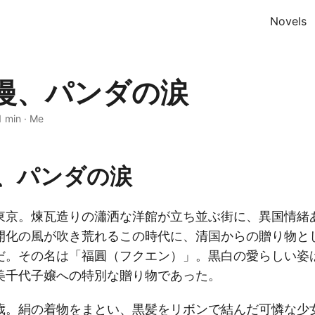
Novels
漫、パンダの涙
1 min
·
Me
、パンダの涙
東京。煉瓦造りの瀟洒な洋館が立ち並ぶ街に、異国情緒
開化の風が吹き荒れるこの時代に、清国からの贈り物と
だ。その名は「福圓（フクエン）」。黒白の愛らしい姿
美千代子嬢への特別な贈り物であった。
歳。絹の着物をまとい、黒髪をリボンで結んだ可憐な少