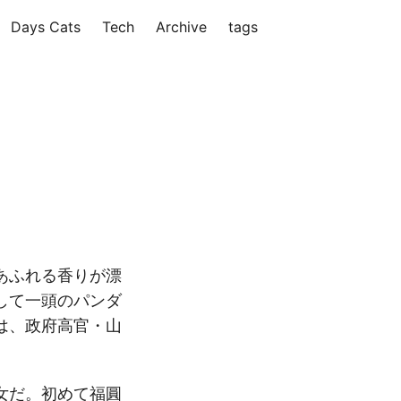
Days Cats
Tech
Archive
tags
あふれる香りが漂
して一頭のパンダ
は、政府高官・山
女だ。初めて福圓