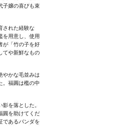
代子嬢の喜びも束
育された経験な
檻を用意し、使用
者が「竹の子を好
してや新鮮なもの
艶やかな毛並みは
た。福圓は檻の中
い影を落とした。
福圓を助けてくだ
証であるパンダを