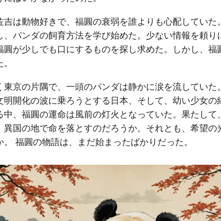
佐吉は動物好きで、福圓の衰弱を誰よりも心配していた
し、パンダの飼育方法を学び始めた。少ない情報を頼り
福圓が少しでも口にするものを探し求めた。しかし、福
た。
く東京の片隅で、一頭のパンダは静かに涙を流していた
文明開化の波に乗ろうとする日本、そして、幼い少女の
る中、福圓の運命は風前の灯火となっていた。果たして
、異国の地で命を落とすのだろうか。それとも、希望の
か。 福圓の物語は、まだ始まったばかりだった。