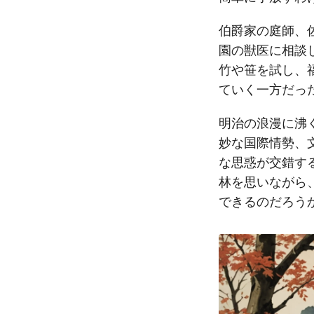
伯爵家の庭師、
園の獣医に相談
竹や笹を試し、
ていく一方だっ
明治の浪漫に沸
妙な国際情勢、
な思惑が交錯す
林を思いながら
できるのだろう