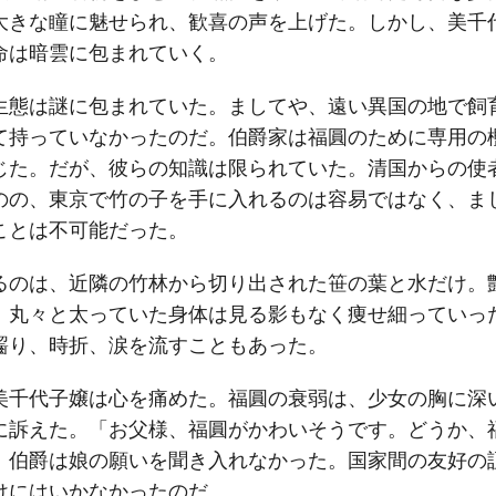
大きな瞳に魅せられ、歓喜の声を上げた。しかし、美千
命は暗雲に包まれていく。
生態は謎に包まれていた。ましてや、遠い異国の地で飼
て持っていなかったのだ。伯爵家は福圓のために専用の
じた。だが、彼らの知識は限られていた。清国からの使
のの、東京で竹の子を手に入れるのは容易ではなく、ま
ことは不可能だった。
るのは、近隣の竹林から切り出された笹の葉と水だけ。
、丸々と太っていた身体は見る影もなく痩せ細っていっ
齧り、時折、涙を流すこともあった。
美千代子嬢は心を痛めた。福圓の衰弱は、少女の胸に深
に訴えた。「お父様、福圓がかわいそうです。どうか、
、伯爵は娘の願いを聞き入れなかった。国家間の友好の
けにはいかなかったのだ。