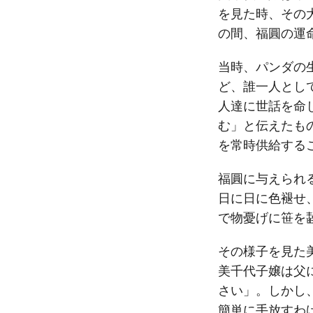
を見た時、その
の間、福圓の運
当時、パンダの
ど、誰一人とし
人達に世話を命
む」と伝えたも
を常時供給する
福圓に与えられ
日に日に色褪せ
で物憂げに笹を
その様子を見た
美千代子嬢は父
さい」。しかし
簡単に手放すわ