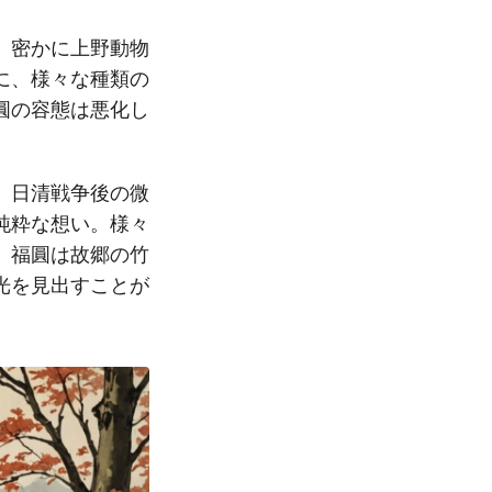
。密かに上野動物
に、様々な種類の
圓の容態は悪化し
。日清戦争後の微
純粋な想い。様々
、福圓は故郷の竹
光を見出すことが