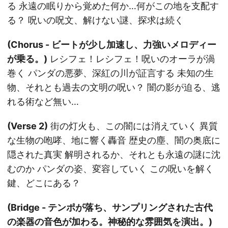
る 永遠の眠りから覚めた何か…何がこの地を支配す
る？ 呪いの呪文、解けない謎、探求は続く
(Chorus - ビートが少し加速し、力強いメロディー
が乗る。)
レシフェ！レシフェ！呪いのオーラが渦
巻く パンダの悪夢、深紅の川が証言する 未知の生
物、それとも過去の文明の呪い？ 闇の影が迫る、逃
れる術など無い…
(Verse 2)
街の灯火も、この闇には消えていく 異質
な生物の咆哮、地に響く轟音 歴史の塵、闇の奥底に
隠された真実 解明されるか、それとも永遠の謎に沈
むのか パンダの姿、変容していく この呪いを解く
鍵、どこにある？
(Bridge - テンポが落ち、サンプリングされた古代
の楽器の音色が加わる。神秘的な雰囲気を演出。)