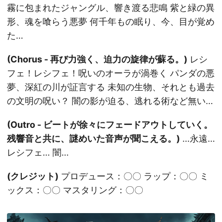
霧に包まれたジャングル、響き渡る悲鳴 紫と緑の異
形、魂を喰らう悪夢 何千年もの眠り、今、目が覚め
た…
(Chorus - 再び力強く、迫力の旋律が蘇る。)
レシ
フェ！レシフェ！呪いのオーラが渦巻く パンダの悪
夢、深紅の川が証言する 未知の生物、それとも過去
の文明の呪い？ 闇の影が迫る、逃れる術など無い…
(Outro - ビートが徐々にフェードアウトしていく。
残響音と共に、謎めいた音声が聞こえる。)
…永遠…
レシフェ… 闇…
(クレジット)
プロデュース：〇〇 ラップ：〇〇 ミ
ックス：〇〇 マスタリング：〇〇