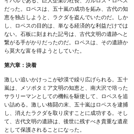
イバルである、巨大企業の社長、カルロス・ロペス
だった。ロペスは、五十嵐の成功を妬み、古代の知
恵を独占しようと、ラクダを盗んでいたのだ。しか
し、ロペスの目的は、単なる経済的な利益だけでは
ない。石板に刻まれた記号は、古代文明の遺跡へと
繋がる手がかりだったのだ。ロペスは、その遺跡か
ら莫大な富を得ようとしていた。
第六章：決着
激しい追いかけっこが砂漠で繰り広げられる。五十
嵐は、メソポタミア文明の知恵と、南大沢で培った
サラリーマンとしての機転を駆使して、ロペスを追
い詰める。激しい格闘の末、五十嵐はロペスを逮捕
し、消えたラクダを取り戻すことに成功する。そし
て、古代文明の遺跡は、後世に残すべき貴重な遺産
として保護されることになった。