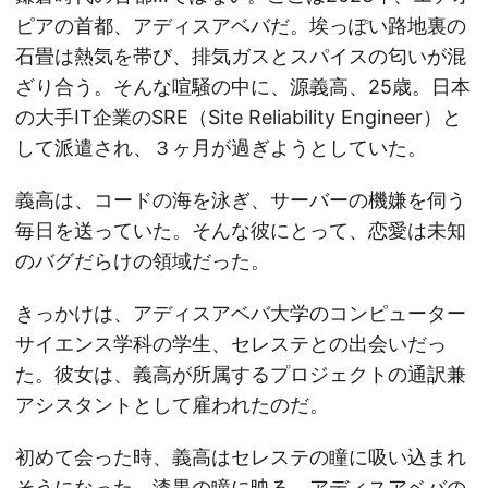
ピアの首都、アディスアベバだ。埃っぽい路地裏の
石畳は熱気を帯び、排気ガスとスパイスの匂いが混
ざり合う。そんな喧騒の中に、源義高、25歳。日本
の大手IT企業のSRE（Site Reliability Engineer）と
して派遣され、３ヶ月が過ぎようとしていた。
義高は、コードの海を泳ぎ、サーバーの機嫌を伺う
毎日を送っていた。そんな彼にとって、恋愛は未知
のバグだらけの領域だった。
きっかけは、アディスアベバ大学のコンピューター
サイエンス学科の学生、セレステとの出会いだっ
た。彼女は、義高が所属するプロジェクトの通訳兼
アシスタントとして雇われたのだ。
初めて会った時、義高はセレステの瞳に吸い込まれ
そうになった。漆黒の瞳に映る、アディスアベバの