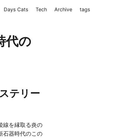
Days Cats
Tech
Archive
tags
時代の
ミステリー
稜線を縁取る炎の
新石器時代のこの