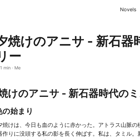
Novels
夕焼けのアニサ - 新石器
リー
1 min
·
Me
焼けのアニサ - 新石器時代の
色の始まり
夕焼けは、今日も血のように赤かった。アトラス山脈の
器作りに没頭する私の影を長く伸ばす。私は、タミル。