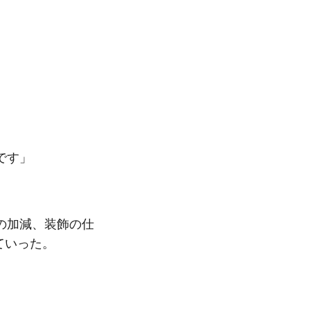
です」
の加減、装飾の仕
ていった。