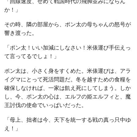
「回線速度、せめて戦国時代の飛脚並みにならん
か！」
その時、隣の部屋から、ポン太の母ちゃんの怒号が
響き渡った。
「ポン太！いい加減にしなさい！米俵運び手伝えっ
て言ってるでしょ！」
ポン太は、小さく身をすくめた。米俵運びは、アラ
イグマにとって死活問題だ。冬を越すための食糧を
確保しなければ、一家は飢え死にしてしまう。しか
し、今、ポン太の心は、エルフの姫エルフィと、魔
王討伐の使命でいっぱいだった。
「母上、拙者は今、天下を統一する戦の真っ只中ゆ
え！」