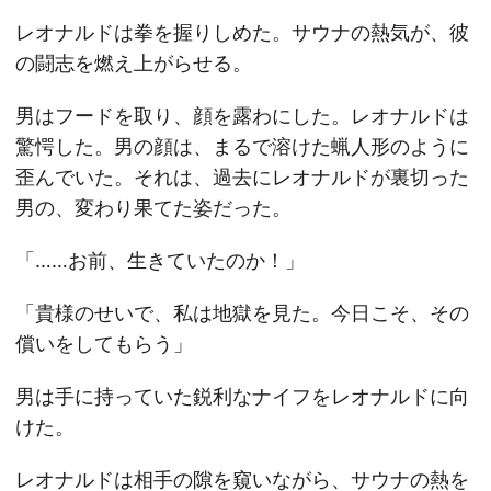
レオナルドは拳を握りしめた。サウナの熱気が、彼
の闘志を燃え上がらせる。
男はフードを取り、顔を露わにした。レオナルドは
驚愕した。男の顔は、まるで溶けた蝋人形のように
歪んでいた。それは、過去にレオナルドが裏切った
男の、変わり果てた姿だった。
「……お前、生きていたのか！」
「貴様のせいで、私は地獄を見た。今日こそ、その
償いをしてもらう」
男は手に持っていた鋭利なナイフをレオナルドに向
けた。
レオナルドは相手の隙を窺いながら、サウナの熱を