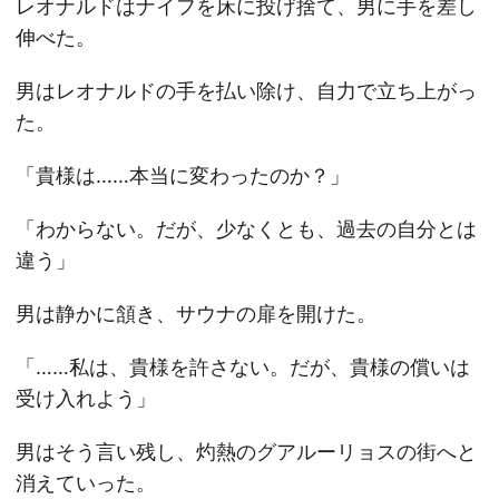
レオナルドはナイフを床に投げ捨て、男に手を差し
伸べた。
男はレオナルドの手を払い除け、自力で立ち上がっ
た。
「貴様は……本当に変わったのか？」
「わからない。だが、少なくとも、過去の自分とは
違う」
男は静かに頷き、サウナの扉を開けた。
「……私は、貴様を許さない。だが、貴様の償いは
受け入れよう」
男はそう言い残し、灼熱のグアルーリョスの街へと
消えていった。