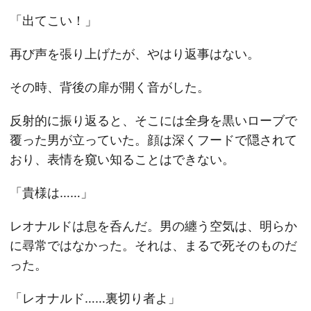
「出てこい！」
再び声を張り上げたが、やはり返事はない。
その時、背後の扉が開く音がした。
反射的に振り返ると、そこには全身を黒いローブで
覆った男が立っていた。顔は深くフードで隠されて
おり、表情を窺い知ることはできない。
「貴様は……」
レオナルドは息を呑んだ。男の纏う空気は、明らか
に尋常ではなかった。それは、まるで死そのものだ
った。
「レオナルド……裏切り者よ」