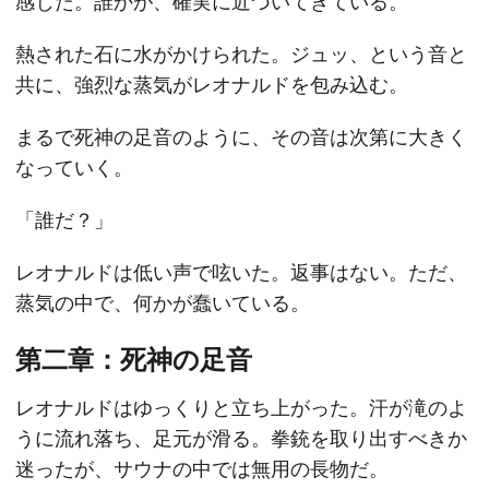
感じた。誰かが、確実に近づいてきている。
熱された石に水がかけられた。ジュッ、という音と
共に、強烈な蒸気がレオナルドを包み込む。
まるで死神の足音のように、その音は次第に大きく
なっていく。
「誰だ？」
レオナルドは低い声で呟いた。返事はない。ただ、
蒸気の中で、何かが蠢いている。
第二章：死神の足音
レオナルドはゆっくりと立ち上がった。汗が滝のよ
うに流れ落ち、足元が滑る。拳銃を取り出すべきか
迷ったが、サウナの中では無用の長物だ。