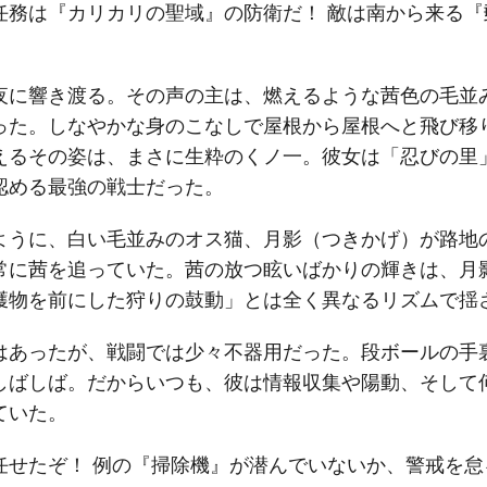
任務は『カリカリの聖域』の防衛だ！ 敵は南から来る『
夜に響き渡る。その声の主は、燃えるような茜色の毛並
った。しなやかな身のこなしで屋根から屋根へと飛び移
えるその姿は、まさに生粋のくノ一。彼女は「忍びの里
認める最強の戦士だった。
ように、白い毛並みのオス猫、月影（つきかげ）が路地
常に茜を追っていた。茜の放つ眩いばかりの輝きは、月
獲物を前にした狩りの鼓動」とは全く異なるリズムで揺
はあったが、戦闘では少々不器用だった。段ボールの手
しばしば。だからいつも、彼は情報収集や陽動、そして
ていた。
任せたぞ！ 例の『掃除機』が潜んでいないか、警戒を怠