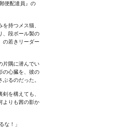
郵便配達員』の
みを持つメス猫、
り、段ボール製の
」の若きリーダー
の片隅に潜んでい
影の心臓を、彼の
さぶるのだった。
裏剣を構えても、
何よりも茜の影か
るな！」