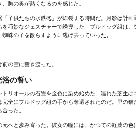
き、胸の奥が熱くなるのを感じた。
器「子供たちの水鉄砲」が炸裂する時間だ。月影は計画
ちを巧妙なジェスチャーで誘導した。ブルドッグ組は、
、蜘蛛の子を散らすように逃げ去っていった。
け前の空に響き渡った。
光浴の誓い
ントリオールの石畳を金色に染め始めた。濡れた芝生は
は完全にブルドッグ組の手から奪還されたのだ。里の猫
ち合った。
の元へと歩み寄った。彼女の瞳には、かつての軽蔑の色