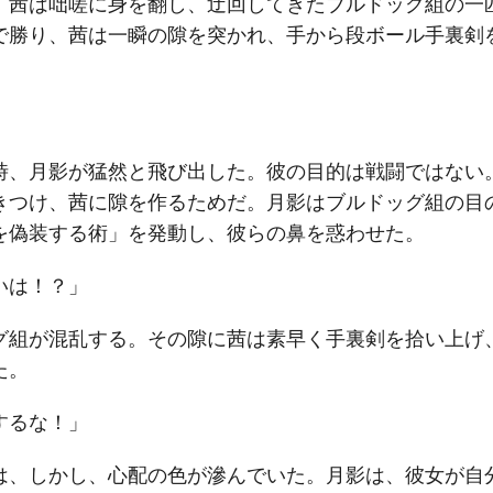
。茜は咄嗟に身を翻し、迂回してきたブルドッグ組の一
で勝り、茜は一瞬の隙を突かれ、手から段ボール手裏剣
時、月影が猛然と飛び出した。彼の目的は戦闘ではない
きつけ、茜に隙を作るためだ。月影はブルドッグ組の目
を偽装する術」を発動し、彼らの鼻を惑わせた。
いは！？」
グ組が混乱する。その隙に茜は素早く手裏剣を拾い上げ
た。
するな！」
は、しかし、心配の色が滲んでいた。月影は、彼女が自