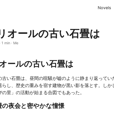
Novels
リオールの古い石畳は
·
1 min
·
Me
オールの古い石畳は
の古い石畳は、昼間の喧騒が嘘のように静まり返ってい
濡らし、歴史の重みを宿す建物が黒い影を落とす。しか
びの里」の活動が始まる合図でもあった。
畳の夜会と密やかな憧憬