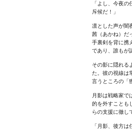
「よし、今夜の
斥候だ！」
凛とした声が闇
茜（あかね）だ
手裏剣を背に携
であり、誰もが
その影に隠れる
た。彼の視線は
言うところの「
月影は戦略家で
的を外すことも
らの支援に徹し
「月影、後方は