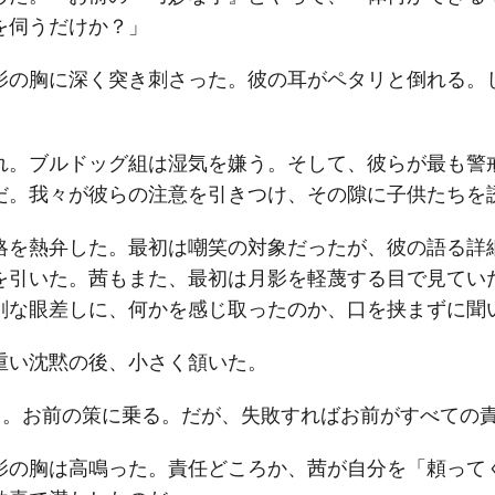
を伺うだけか？」
影の胸に深く突き刺さった。彼の耳がペタリと倒れる。
れ。ブルドッグ組は湿気を嫌う。そして、彼らが最も警
だ。我々が彼らの注意を引きつけ、その隙に子供たちを
略を熱弁した。最初は嘲笑の対象だったが、彼の語る詳
を引いた。茜もまた、最初は月影を軽蔑する目で見てい
剣な眼差しに、何かを感じ取ったのか、口を挟まずに聞
重い沈黙の後、小さく頷いた。
う。お前の策に乗る。だが、失敗すればお前がすべての
影の胸は高鳴った。責任どころか、茜が自分を「頼って