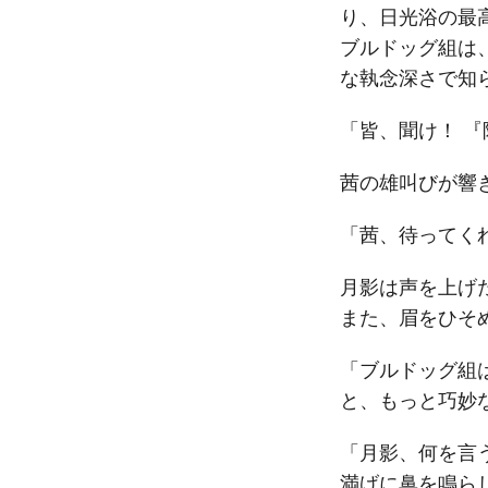
り、日光浴の最
ブルドッグ組は
な執念深さで知
「皆、聞け！ 
茜の雄叫びが響
「茜、待ってく
月影は声を上げ
また、眉をひそ
「ブルドッグ組
と、もっと巧妙
「月影、何を言
満げに鼻を鳴ら