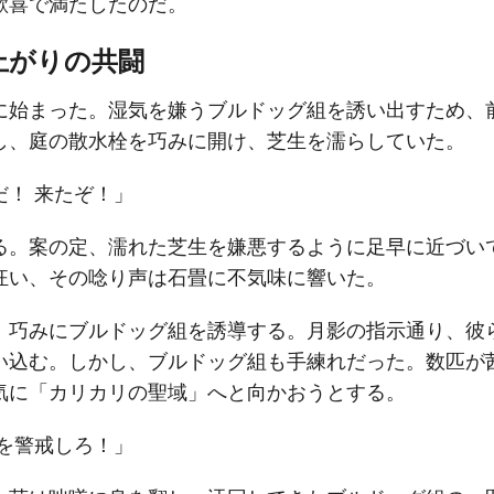
歓喜で満たしたのだ。
上がりの共闘
に始まった。湿気を嫌うブルドッグ組を誘い出すため、
し、庭の散水栓を巧みに開け、芝生を濡らしていた。
だ！ 来たぞ！」
る。案の定、濡れた芝生を嫌悪するように足早に近づい
狂い、その唸り声は石畳に不気味に響いた。
、巧みにブルドッグ組を誘導する。月影の指示通り、彼
い込む。しかし、ブルドッグ組も手練れだった。数匹が
気に「カリカリの聖域」へと向かおうとする。
右を警戒しろ！」