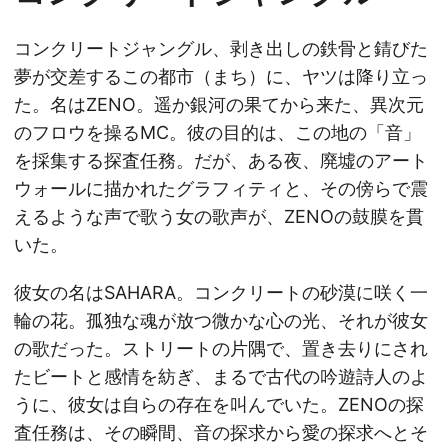
コンクリートジャングル、剥き出しの鉄骨と錆びた
夢が交差するこの都市（まち）に、ヤツは降り立っ
た。名はZENO。遥か銀河の果てから来た、異次元
のフロウを操るMC。彼の目的は、この地の「音」
を採集する探査任務。だが、ある夜、廃墟のアート
ウォールに描かれたグラフィティと、その傍らで震
えるような声で歌う女の歌声が、ZENOの鼓膜を貫
いた。
彼女の名はSAHARA。コンクリートの砂漠に咲く一
輪の花。孤独な魂が放つ微かな心の光、それが彼女
の歌だった。ストリートの片隅で、置き去りにされ
たビートと感情を紡ぎ、まるで古代の吟遊詩人のよ
うに、彼女は自らの存在を叫んでいた。ZENOの探
査任務は、その瞬間、音の探求から愛の探求へとそ