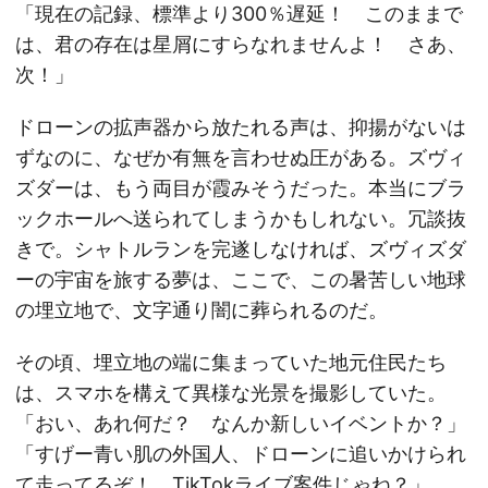
「現在の記録、標準より300％遅延！ このままで
は、君の存在は星屑にすらなれませんよ！ さあ、
次！」
ドローンの拡声器から放たれる声は、抑揚がないは
ずなのに、なぜか有無を言わせぬ圧がある。ズヴィ
ズダーは、もう両目が霞みそうだった。本当にブラ
ックホールへ送られてしまうかもしれない。冗談抜
きで。シャトルランを完遂しなければ、ズヴィズダ
ーの宇宙を旅する夢は、ここで、この暑苦しい地球
の埋立地で、文字通り闇に葬られるのだ。
その頃、埋立地の端に集まっていた地元住民たち
は、スマホを構えて異様な光景を撮影していた。
「おい、あれ何だ？ なんか新しいイベントか？」
「すげー青い肌の外国人、ドローンに追いかけられ
て走ってるぞ！ TikTokライブ案件じゃね？」