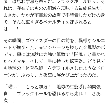
ダーは思わず息を呑んだ。ブラックホール送り。そ
れは、存在そのものの消滅を意味する最終通告だ。
まさか、たかが宇宙船の故障で不時着しただけの身
で、そんな重すぎるペナルティを課されると
は……！
その瞬間、ズヴィズダーの目の前を、異様なシルエ
ットが横切った。赤いジャージを模した金属製のボ
ディ。額には無駄に力強い筆致で「闘魂」と書かれ
たハチマキ。そして、手に持った拡声器。どう見て
も地球の「体育教師」をデフォルメしたようなドロ
ーンが、ぶわり、と夜空に浮かび上がったのだ。
「遅い！ もっと加速！ 地球の生態系は弱肉強
食！ ブラックホールを恐れるなら走れ！ さあ、
次！」