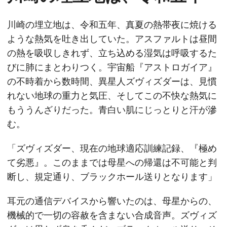
川崎の埋立地は、令和五年、真夏の熱帯夜に焼ける
ような熱気を吐き出していた。アスファルトは昼間
の熱を吸収しきれず、立ち込める湿気は呼吸するた
びに肺にまとわりつく。宇宙船『アストロガイア』
の不時着から数時間、異星人ズヴィズダーは、見慣
れない地球の重力と気圧、そしてこの不快な熱気に
もううんざりだった。青白い肌にじっとりと汗が滲
む。
「ズヴィズダー、現在の地球適応訓練記録、『極め
て劣悪』。このままでは母星への帰還は不可能と判
断し、規定通り、ブラックホール送りとなります」
耳元の通信デバイスから響いたのは、母星からの、
機械的で一切の容赦を含まない合成音声。ズヴィズ