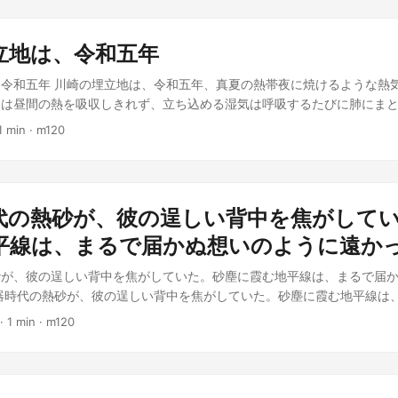
オは怒るどころか、その意外な可愛さに「うむ…悪くない」と呟いた。
 しかし、人魚がダンスコンテストに出場するなど前代未聞。彼女は、
、地面の小石につまづき、まるで蛇のようにくねくねと倒れていく瞬間
人間の姿に近づくための奇妙な特訓を開始する。尾ひれを鍛え、水圧に
ンスだとばかりに、衛兵に向かって角を向けた。結果、衛兵は倒れる寸
立地は、令和五年
も、陸上でのリズム感を掴むための練習に明け暮れた。 コンテスト当
まるで巨大なマシュマロのようにふかふかと着地。その場で跳ね回る羽
短い足で、震える心臓を抱えながらステージに上がる。音楽が鳴り響き
令和五年 川崎の埋立地は、令和五年、真夏の熱帯夜に焼けるような熱
軽い！フワフワだぁ！」 カクマルの「蛇化減少」の力は、どうやら「
それは、水中で培ったしなやかさと、ヒップホップの激しいビートが融
トは昼間の熱を吸収しきれず、立ち込める湿気は呼吸するたびに肺にま
形で削減する」らしい。蛇を減らすというより、蛇の性質を変質させて
スだった。観客は息を呑み、審査員たちは目を丸くする。トビリシの街
イア』の不時着から数時間、異星人ズヴィズダーは、見慣れない地球の
スの坩堝と化した。 「神殿の床に這いずっていた蛇が、急に編み込み
1 min
·
m120
小説のジャンル: ライトノベル
にもううんざりだった。青白い肌にじっとりと汗が滲む。 「ズヴィズ
の首飾りの蛇の模様が、フライドポテトになってる！」 「ああ、ついに
『極めて劣悪』。このままでは母星への帰還は不可能と判断し、規定通
コブラの象徴）が、可愛い小さな子犬に！」 ファラオは頭のカチュー
」 耳元の通信デバイスから響いたのは、母星からの、機械的で一切の
もはや怒りを通り越して達観していた。「うむ。平和ではあるな。だが
ズダーは思わず息を呑んだ。ブラックホール送り。それは、存在そのも
カクマルはといえば、まさかここまで予測不能な事態になるとは夢にも
代の熱砂が、彼の逞しい背中を焦がして
まさか、たかが宇宙船の故障で不時着しただけの身で、そんな重すぎる
懸命に「蛇を減らそう」としていただけなのだ。 その夜、疲れ果てた
その瞬間、ズヴィズダーの目の前を、異様なシルエットが横切った。赤
平線は、まるで届かぬ想いのように遠か
を休めていると、突然、彼の角からブカレストの裏路地の風景が閃光と
ィ。額には無駄に力強い筆致で「闘魂」と書かれたハチマキ。そして、
、時空の扉を開いてしまったらしい。 「ああ、もう！なんでこんなこと
砂が、彼の逞しい背中を焦がしていた。砂塵に霞む地平線は、まるで届
地球の「体育教師」をデフォルメしたようなドローンが、ぶわり、と夜
ワになった衛兵や、フライドポテト模様のネックレスをつけた神官たち
器時代の熱砂が、彼の逞しい背中を焦がしていた。砂塵に霞む地平線は
！ もっと加速！ 地球の生態系は弱肉強食！ ブラックホールを恐れ
ストか！」と歓声を上げながら、次々とその扉をくぐっていく。 古代
た。 「インディ！」 愛しい、しかし決して叶わぬ響き。その声に、
ーンの赤いセンサーがギラリと光る。 シャトルラン。 母星からの通信
界は、一角獣の予測不能な魔力によって、へんてこりんな形で繋がって
·
1 min
·
m120
がらも、ぐっと奥歯を噛み締めた。彼女は、この過酷な冒険の果てに、
の一環だ。与えられたランニングシューズがキュッ、キュッとアスファ
マルの「蛇化減少」の伝説は、エジプト史の片隅に、奇妙な珍事として
待つ場所は、彼が決して辿り着くことのできない、美しくも残酷な別世
星の体は悲鳴を上げた。10メートル走っては戻り、また10メートル走
ファラオ。今日の夕食は、マシュマロ衛兵のローストでいいか？」 「……
太陽にも負けぬ輝きを湛えていた。その瞳に映る自分は、いつも砂埃に
ない地球の重力下では、宇宙船の操縦よりもはるかに過酷だった。 「
ライトノベル
検家。彼女に相応しい男とは、決してなれない。青銅器の輝きを纏う王
の奥から、慣れない肺が悲鳴を上げる。地球の酸素は濃厚すぎる上に、