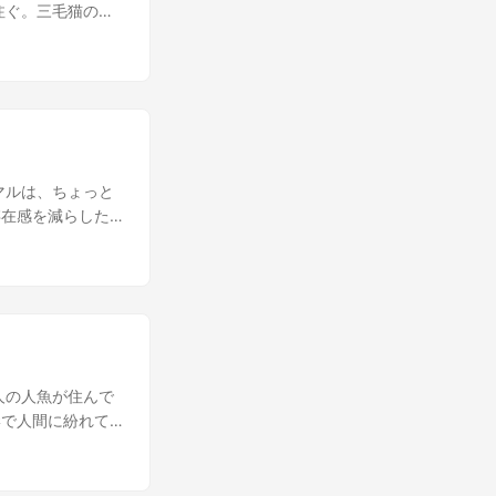
空調、ポップコー
注ぐ。三毛猫のミ
つでも完璧に構成
。二匹は古くから
はいかないよな」
んだかドキドキす
常茶飯事。システ
物でも見つけた
リー映画のよう
」 ミケは顔を赤ら
一つずつ修正さ
ことだ。彼のしな
反復的な作業だっ
れていた。 「チ
ボールを追いかけ
のチャトラは、穏
マルは、ちょっと
カイトは構わず体
えたいけれど、ど
存在感を減らした
画のナレーション
」 ミケは不安げ
、いつも大惨事を
らもカイトの真似
を張る。 「初恋大
金のピラミッドと
にも見えたが、同
装って、彼にプレ
んてことだ！ブカ
ルアンダの朝は、
める。 その日以
が頻発していた。
めに、動き出す。
トラがよく見かけ
かり蛇に変身して
をそっと届けてみ
 「これは、僕の
始めていた。福井
角を持つ彼を見
人の人魚が住んで
げに角を突き出し
岸で人間に紛れて
、ファラオの椅子
るストリートダン
ラは消えるどころ
ツアカデミーへの
。 「な、なんじ
る。「私、あのス