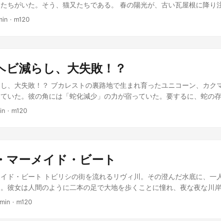
思い出す。大学時代、よく通った駅ビルの中のシネマ。ひんやりとした
たちがいた。そう、猫又たちである。 春の陽光が、古い瓦屋根に降り
そして暗闇の中で繰り広げられる物語。スクリーンの向こう側には、い
たた寝をしていた。彼女の隣には、黒猫のクロが静かに丸くなっている
min
·
m120
た。バグ一つない、予定調和のハッピーエンド。 「――現実は、そう
の町でゆったりとした日々を過ごしていた。 「ねえ、クロ。最近、な
互に前に出す。ルアンダのネットワークは不安定で、予期せぬ障害は日
ケが目を覚まし、尻尾をゆらゆらさせながら呟いた。 「ドキドキ？ 獲
、予測不可能な要素に満ちている。まるで、筋書きのないドキュメンタ
目を開けて、のんびりとした声で応える。 「ううん、そうじゃなくて…
彼が手を動かし、ログを追い、コードを修正するたびに、小さなバグが
線をそらす。隣町に越してきたばかりの、立派な茶トラ猫、チャトラの
少しずつ安定に向かう。それは、ラジオ体操の動きのように、地道で、
ヘビ減らし、大失敗！？
うな瞳、そして何より、彼が時折見せる優しい仕草に、ミケの心は奪わ
ルの窓から顔を出すと、広場では数人の子供たちが砂埃の中でサッカー
しょ」 クロはニヤリと笑い、ミケの心を正確に言い当てた。茶トラ猫
し、大失敗！？ ブカレストの裏路地で生まれ育ったユニコーン、カク
子が、カイトの動きに気づいて目を丸くしている。恥ずかしかったが、
町に馴染んできたばかりだった。ミケは、チャトラに自分の気持ちを伝
っていた。彼の角には「蛇化減少」の力が宿っていた。要するに、蛇の
まで意識を集中し、最後の深呼吸。 「ありがとうございました！」 動
からない。 「う、うん…どうしたら、チャトラ君と仲良くなれるかな…
のを蛇じゃなくしたりする魔力だ。しかし、その力は全く予測不可能で
イトは小さく頭を下げた。すると、広場の子供が突然、ぎこちないなが
in
·
m120
。 「ふふ、簡単だよ。まずは『初恋大作戦』だ！」 クロは得意げに胸
。 ある日、カクマルは古代エジプトの砂漠に迷い込んでしまった。黄
きく上げていた。そのぎこちない動きは、システムのエラー表示のよう
だ。まずは、チャトラ君の好きなものをリサーチする。そして、偶然を
て何より、どこからともなく現れる大量の蛇に彼は目を丸くした。「な
では決して描かれない、生きた現実のワンシーンのようでもあった。 
。あとは、一緒に夕日を見るとか…」 クロの提案に、ミケの目は輝き始
にヘビいないぞ！」 ちょうどその頃、ファラオの宮殿では奇妙な事件
かり。カイトは、今日も予測不可能な一日を、自らの手で安定させるた
はチャトラとの距離を縮めるための「作戦」を開始した。ミケは、チャ
突然、モコモコの綿菓子になったり、神官が持っていた聖なる杖がうっ
人公のように。 小説のジャンル: ライトノベル
喜びそうな手作りの鈴を落としてみたり、クロは、チャトラの好物の魚
・マーメイド・ビート
果てたファラオは、全国に「蛇化を止める者」のお触れを出していた。
又たちの、ゆったりとした日常の中に、小さな恋の予感が静かに芽生え
違いしたカクマルは、意気揚々と宮殿に乗り込んだ。白い毛並みと輝く
イド・ビート トビリシの街を流れるリヴィ川。その澄んだ水底に、一
い初恋を優しく撫でていく。 小説のジャンル: ライトノベル
「おお、蛇の呪いを打ち破る聖なる獣よ！」と大歓迎。カクマルは得意
ラ。彼女は人間のように二本の足で大地を歩くことに憧れ、夜な夜な川
！蛇化減少のスペシャリスト、カクマル参上！」 最初のターゲットは
プホップのリズムに体を揺らしていた。 ある日、リラは街で開催され
 min
·
m120
た巨大なコブラだった。カクマルは角から光線を放った。しかし、コブ
ポスターを見つける。優勝者には、なんと、奨学金付きで著名なスポー
まり、ファラオの頭に乗っかる可愛いカチューシャに変身してしまった
れるという。スポーツへの情熱と、人間への憧れを胸に、リラは決意す