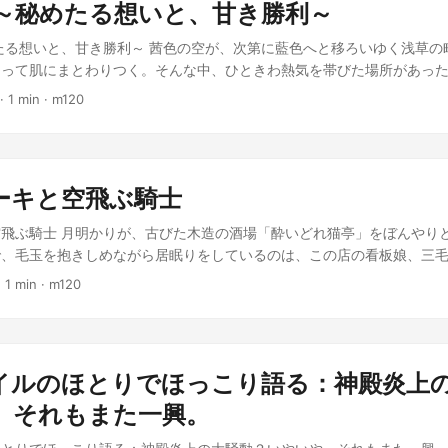
 ～秘めたる想いと、甘き勝利～
。そんな、彼女の傍に立つに相応しい輝きを、彼は持っていなかった。
。体中の水分が、まるで沸騰しているかのように熱い。これではまるで
の蜃気楼のように、彼の心を幾度となく惑わせた。あと少し、ほんのあ
ようなものだ。 「現在の記録、標準より300％遅延！ このままでは
たる想いと、甘き勝利～ 茜色の空が、次第に藍色へと移ろいゆく浅草の
しめられたなら――。そんな甘く、しかし決して現実にはならない願い
よ！ さあ、次！」 ドローンの拡声器から放たれる声は、抑揚がない
なって肌にまとわりつく。そんな中、ひときわ熱気を帯びた場所があっ
マのように反響していた。 遠くで、彼女の名を呼ぶ声が再び響く。そ
ぬ圧がある。ズヴィズダーは、もう両目が霞みそうだった。本当にブラ
開かれている、パン食い競争の会場だ。 「うおおおおお！負けるか！」
·
1 min
·
m120
、彼をあの叶わぬ恋から引き剥がす声でもあった。彼は、熱砂の果てへ
しれない。冗談抜きで。シャトルランを完遂しなければ、ズヴィズダー
だ二十歳そこそこの若武者は、歯を食いしばり、顔を真っ赤にして、吊
背に、彼は今日も、己の運命という名の、果てしない冒険を続けるのだ
暑苦しい地球の埋立地で、文字通り闇に葬られるのだ。 その頃、埋立
大粒の汗が光り、首筋を伝って背中を濡らしている。 「家康様、頑張っ
は、スマホを構えて異様な光景を撮影していた。 「おい、あれ何だ？
わ澄んだ声が響いた。その声の主は、 improbablyにも、この乱痴気
すげー青い肌の外国人、ドローンに追いかけられて走ってるぞ！ TikTo
で姿を現していたお市の方。艶やかな黒髪は、夕陽を浴びて鈍く輝き、
ーキと空飛ぶ騎士
系の鬼ごっこか？ 汗だくじゃん、頑張れー！」 無邪気な好奇心と、ど
かのようにキラキラと輝いていた。 彼女の、自分だけに向けられたよ
の耳にも届く。 ブラックホール送り、だけは嫌だ！ 異星人の誇りにか
なった。それは、勝利への渇望とはまた別の、もっと甘く、そして切な
飛ぶ騎士 月明かりが、古びた木造の酒場「酔いどれ猫亭」をぼんやり
てやる！ 夜の埋立地に、異星人の切実な呼吸音と、ドローンの機械的
 心の中でその名を噛みしめながら、家康はさらに力を込めた。パンの
で、毛玉を抱きしめながら居眠りをしているのは、この店の看板娘、三
た。 小説のジャンル: ライトノベル
は、この祭りの賑わいと、そしてお市の方の纏う上品な香りのように、
のトモが、使い古された三味線を器用に爪弾いていた。 「おーい、ミ
·
1 min
·
m120
パンを掴めば、きっと…！」 勝利への執念。それは、お市の方への秘め
トモの声に、ミケはむくりと顔を上げた。鼻をくんくんと鳴らし、眠気
る燃料となっていた。幼い頃から、武芸に秀で、数々の修羅場を潜り抜
トモ。またそんなに酔っぱらっちゃって。まったく、三味線なんて弾い
苦しい恋心の前では、その強さも霞んでしまうかのようだった。 「負
から」 ミケの言葉に、トモは鼻で笑った。 「なんだって？この芸術的
顔が見たいんだ！」 家康の背中を、青い空と、甘いパンの香り、そし
事だろうが」 そう言って、トモはさらに情熱的に三味線をかき鳴らし
なしに後押ししていた。このパン食い競争の勝利は、単なる名誉や賞品
イルのほとりでほっこり語る：神殿炎上
物のようにピーンと張り詰めたかと思うと、ぼうっと淡い光を放ち始め
の心を射止めるための、彼なりの、そして精一杯の、アピールだったの
モが怪訝な顔で弦を見つめていると、次の瞬間、弦からポトリと、見た
、それもまた一興。
！」 家康は、最後の力を振り絞り、大きく跳躍した。彼の心臓は、パ
虹色のケーキが弾け出した。それはまるで、綿菓子のように軽やかで、
しく、高鳴っていた。浅草の空の下、若き徳川家康の、青春という名の