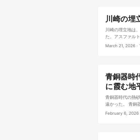
ゃと！？」ファラ
テージに立つ！」
いていた衛兵が
けられながら、
ル。これはチャ
川崎の埋
い、そして何より
わらかくなり、
の力で授かった
川崎の埋立地は、
わぁあああ！体が
と動き出した。
た。アスファル
素を、予測不能な
ことのないダン
船『アストロガ
は一瞬にしてカオ
March 21, 2026
·
が響き渡った。 
てこの不快な熱気
ったぞ！」 「私
適応訓練記録、
ラエウス（聖なる
ル送りとなります
を撫でながら、
成音声。ズヴィ
たな問題ぞ…」 
青銅器時
る最終通告だ。
た。彼はただ一生
れるとは……！ 
に霞む地
川のほとりで角
た金属製のボデ
やら魔力が暴走し
青銅器時代の熱
器。どう見ても
によってフワフ
遠かった。 青銅
たのだ。 「遅い
が異世界のブカレ
いのように遠かっ
あ、次！」 ドロ
スト。二つの世
February 6, 2026
衝動に駆られな
適応訓練とやら
た。そしてカク
いる。だが、その
ズヴィズダーの異
った。 「ねえ、
の瞳は、灼熱の
単純作業が、慣れ
説のジャンル: 
そして孤独な探
ー……っ！」 喉