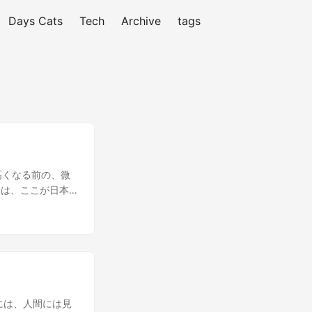
Days Cats
Tech
Archive
tags
高くなる前の、微
騒は、ここが日本
スホテルの一室で、
ノートPCの前に
慣れたピアノのメ
、ゆっくりと回
身体を動かすこと
たような光景とは
た。ふと、彼は南
には、人間には見