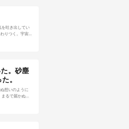
 次に、宮殿を歩
仲間の魚たちに助
を目撃したカクマ
耐えうる体幹を養
前で、突然体がや
日。リラは、魔法
目になった。「う
、彼女の体が自然
気を吐き出してい
蛇っぽい動きや要
合した、誰も見た
とわりつく。宇宙
いるのだ。 宮殿
に、人魚のビート
重力と気圧、そし
の紐になってしま
ダー、現在の地球
ファラオの冠のウ
り、ブラックホー
シャ（元コブラ）
容赦を含まない合
、これはこれで新
のの消滅を意味す
思っていなかっ
いた。砂塵
ペナルティを課さ
カクマルがナイル
いジャージを模し
った。
共に現れた。どう
手に持った拡声
に！」 彼の魔力
かぬ想いのように
空に浮かび上がっ
が、「おお、これ
、まるで届かぬ想
るなら走れ！ さ
エジプトとブカレ
彼は振り向きたい
で告げられた、地球
しまったのだっ
いつも彼を待って
ルトを擦るたび、
刻まれることとな
界だった。 彼女
っては戻る。この
……却下だ」 小
まみれ、傷つき、
ゼーハー、ゼーハ
族、あるいは悠久
この熱帯夜の湿気