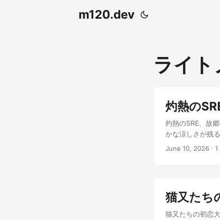
m120.dev
ライト
灼熱のS
灼熱のSRE、故
かな涼しさが残
から遥か遠い異国
June 10, 2026
·
1
今日もいつものル
立つ。画面には、
ロディが、アン
す。異国の地で
猫又たち
が一番だとカイト
かけ離れている
猫又たちの初恋大