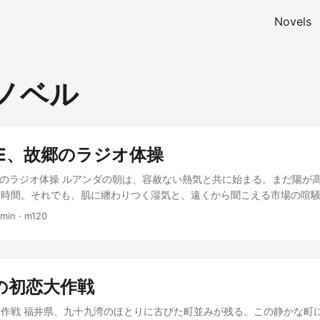
Novels
ノベル
RE、故郷のラジオ体操
郷のラジオ体操 ルアンダの朝は、容赦ない熱気と共に始まる。まだ陽が
る時間。それでも、肌に纏わりつく湿気と、遠くから聞こえる市場の喧
であることを嫌でも知らしめてくる。SREのカイトは、安物のビジネ
 min
·
m120
ーティンを始める。 「よし、今日もやるか」 独りごちて、彼は小さな
YouTubeで流れるラジオ体操の動画。再生ボタンを押すと、あの聞き
ゴラの空に微かに響いた。腕を大きく上げ、深呼吸。肩甲骨を意識して
システムの安定性を保つのが仕事だが、自身の安定性を保つには、この
の初恋大作戦
は知っていた。 汗がじわりと滲む。日本の体育館や、駅前の広場で見
が、この規則正しい動きだけが、カイトを故郷と繋ぎ止める細い糸だっ
作戦 福井県、九十九湾のほとりに古びた町並みが残る。この静かな町