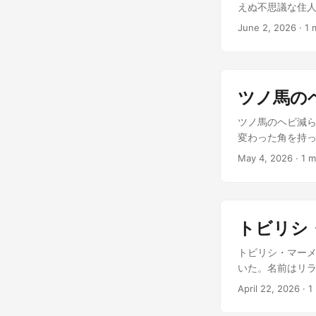
大沢の映画館を
えぬ不思議な住人
ンの甘い香り、
ケは、縁側でう
June 2, 2026
·
1 
された世界があっ
の友人であり、こ
右足と左足、交
るんだよね」 ミ
ムは常に変動し
か？」 クロは片
だ。それでも、
め、クロから視
れ、システムは
ツノ馬の
やかな尻尾、賢そ
た。 ふと、ホテ
ャトラ君のことで
ツノ馬のヘビ減ら
ていた。一人の
やかな性格で、
変わった角を持
操を続けた。指先
うすればいいかわ
り、蛇っぽいも
に合わせて、カ
May 4, 2026
·
1 m
にクロを見つめる
引き起こしていた
をして、腕を大
作戦？」 「そう
ナイル川、そし
時に、完璧な映画
ゼントを渡すんだ
レストにはこんな
まだ始まったば
来、ミケとクロ
壁画のコブラが
まるで、映画の主
る場所で、彼が
トビリシ
しまったり。困り
たり。二匹の猫
出番だ！」と勘
トビリシ・マーメ
の風が、彼らの淡
て、ファラオは
いた。名前はリ
た。「お任せあれ
は、耳にしたヒッ
April 22, 2026
·
1
に巻き付いてい
スコンテストの
か、くるくると丸
入学権が与えら