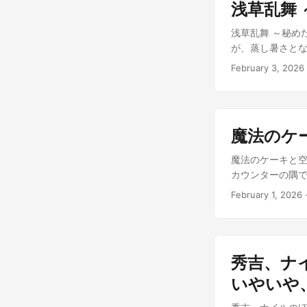
浅草乱舞
の歴史を紡ぐ賢者
が呼吸を妨げる
の笑顔は、砂漠
手で掘削している
浅草乱舞 ～秘め
手で彼女を抱き
にすらなれません
が、蒸し暑さと
で、淡いメロドラ
か有無を言わせ
かな祭りの一角で
February 3, 2026
であり、同時に
れてしまうかも
た徳川家康、ま
す。彼女の幻影を
は、ここで、この
んでいた。額には
ル: ライトノベル
いた地元住民たち
び交う中、ひとき
ベントか？」 「
く、優雅な装い
魔法のケ
ね？」 「体育会
星屑を閉じ込めた
が、ズヴィズダー
家康の胸は熱く
魔法のケーキと空
ン、絶対、完遂し
「お市の方…！」
カウンターの隅
吸い込まれていっ
くすぐる。それ
女の隣では、虎縞
February 1, 2026
ていた。 「あの
ルクを頼むぜ」 
に燃え上がらせ
振る。 「あら、
この甘く、そして
とにならないんだ
市の方の、その笑
を癒すのが俺の仕
な熱気が、否応
秀吉、ナ
弦が、まるで生き
それは、お市の方
だこれ…？」 ト
いやいや
うひと踏ん張りだ
わふわとした、
ずっと熱く、激