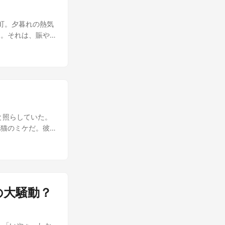
 それでも、彼女
、惑星のコアを素
と少しだけ、この
、君の存在は星屑
町。夕暮れの熱気
が、彼の胸の奥底
はずなのに、なぜ
た。それは、賑や
れは、彼を呼ぶ声
ックホールへ送ら
 青い法被を纏っ
と、再び歩き出
の宇宙を旅する夢
るされたパンに挑
。 小説のジャン
地の端に集まって
て！」 歓声が飛
 なんか新しいイ
騒ぎに華を添えるべ
kライブ案件じゃ
その瞳は、まるで
こか呑気な応援
うなその声援に、
けて、シャトルラ
い感情だった。
と照らしていた。
な号令が、夜空に
甘い香りが鼻腔を
毛猫のミケだ。彼
彼の心を掻き乱し
ケ！もう一杯、ミ
たる恋心を、さら
を払うように首を
けてきた彼だが、
てると、ろくなこ
けられねぇ…！お
な音色で、客の心
て胸を焦がすよう
た。すると、その
のためではない。
の大騒動？
た。 「ん？なん
だ。 「さあ、も
こともないほどふ
ンの甘さよりも、
甘い香りが酒場中
乱舞は、まだ始ま